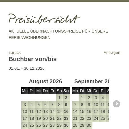
Preisübersicht
AKTUELLE ÜBERNACHTUNGSPREISE FÜR UNSERE
FERIENWOHNUNGEN
zurück
Anfragen
Buchbar von/bis
01.01. - 30.12.2026
August 2026
September 2026
Mo
Di
Mi
Do
Fr
Sa
So
Mo
Di
Mi
Do
Fr
Sa
So
Mo
1
2
1
2
3
4
5
6
3
4
5
6
7
8
9
7
8
9
10
11
12
13
5
10
11
12
13
14
15
16
14
15
16
17
18
19
20
12
17
18
19
20
21
22
23
21
22
23
24
25
26
27
19
24
25
26
27
28
29
30
28
29
30
26